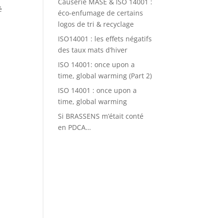
Causerie MASE & ISO 14001 :
é
éco-enfumage de certains
logos de tri & recyclage
ISO14001 : les effets négatifs
des taux mats d’hiver
ISO 14001: once upon a
time, global warming (Part 2)
ISO 14001 : once upon a
time, global warming
Si BRASSENS m’était conté
en PDCA…