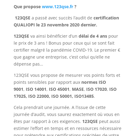
Que propose
www.123qse.fr
?
123QSE
a passé avec succès l’audit de
certification
QUALIOPI le 23 novembre 2020 dernier.
123QSE
va ainsi bénéficier d’un
délai de 4 ans
pour
le prix de 3 ans ! Bonus pour ceux qui se sont fait
certifier malgré la pandémie COVID-19. Le premier €
que gagne une entreprise, c’est celui qu’elle ne
dépense pas…
123QSE vous propose de mesurer vos points forts et
points sensibles par rapport aux
normes ISO
9001
,
ISO 14001
,
ISO 45001
,
MASE
,
ISO 17020
,
ISO
17025, ISO 22000, ISO 50001, ISO13485
.
Cela prendrait une journée. A l’issue de cette
journée d’audit, vous saurez exactement où vous en
êtes par rapport à ces exigences.
123QSE
peut aussi
estimer l’effort en temps et en ressources nécessaire
pour prétendre aux certifications
précitées
de votre